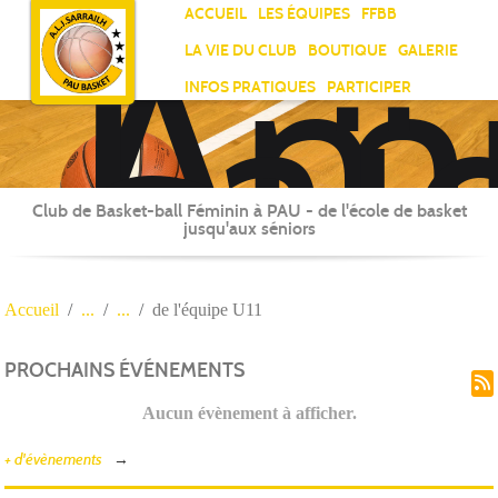
Ami
Panneau de gestion des cookies
ACCUEIL
LES ÉQUIPES
FFBB
Laï
LA VIE DU CLUB
BOUTIQUE
GALERIE
Jea
INFOS PRATIQUES
PARTICIPER
Sar
Club de Basket-ball Féminin à PAU - de l'école de basket
jusqu'aux séniors
Accueil
de l'équipe U11
PROCHAINS ÉVÉNEMENTS
Aucun évènement à afficher.
+ d'évènements