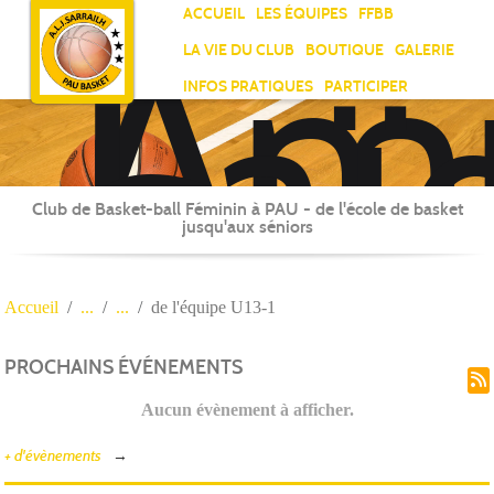
Ami
Panneau de gestion des cookies
ACCUEIL
LES ÉQUIPES
FFBB
Laï
LA VIE DU CLUB
BOUTIQUE
GALERIE
Jea
INFOS PRATIQUES
PARTICIPER
Sar
Club de Basket-ball Féminin à PAU - de l'école de basket
jusqu'aux séniors
Accueil
de l'équipe U13-1
PROCHAINS ÉVÉNEMENTS
Aucun évènement à afficher.
+ d'évènements