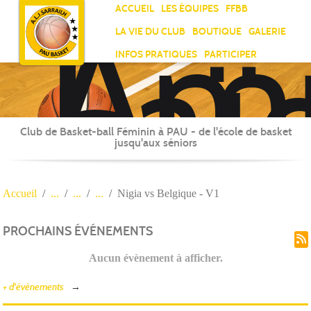
Ami
Panneau de gestion des cookies
ACCUEIL
LES ÉQUIPES
FFBB
Laï
LA VIE DU CLUB
BOUTIQUE
GALERIE
Jea
INFOS PRATIQUES
PARTICIPER
Sar
Club de Basket-ball Féminin à PAU - de l'école de basket
jusqu'aux séniors
Accueil
Nigia vs Belgique - V1
PROCHAINS ÉVÉNEMENTS
Aucun évènement à afficher.
+ d'évènements