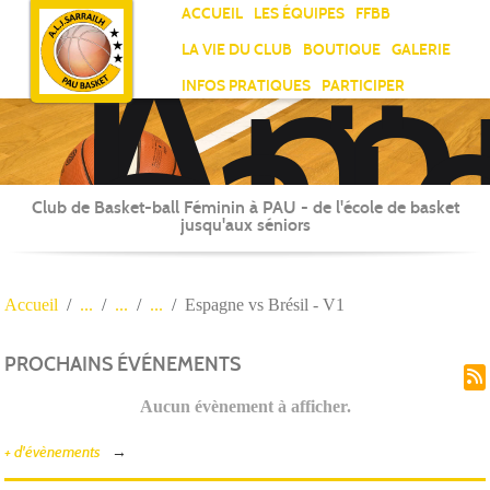
Ami
Panneau de gestion des cookies
ACCUEIL
LES ÉQUIPES
FFBB
Laï
LA VIE DU CLUB
BOUTIQUE
GALERIE
Jea
INFOS PRATIQUES
PARTICIPER
Sar
Club de Basket-ball Féminin à PAU - de l'école de basket
jusqu'aux séniors
Accueil
Espagne vs Brésil - V1
PROCHAINS ÉVÉNEMENTS
Aucun évènement à afficher.
+ d'évènements