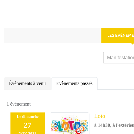
LES ÉVÈNEME
Évènements à venir
Évènements passés
1 événement
Loto
Le
dimanche
27
à 14h30, à l'extérie
NOV.
2022