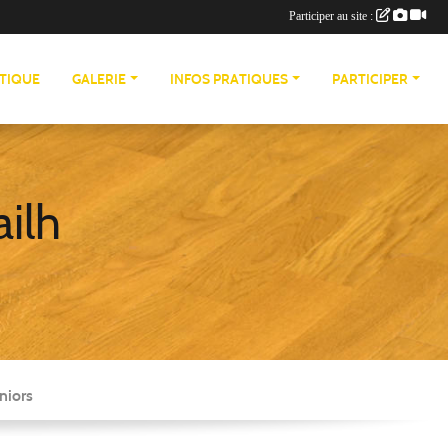
Participer au site :
TIQUE
GALERIE
INFOS PRATIQUES
PARTICIPER
ailh
niors