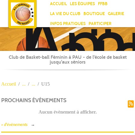
Ami
Panneau de gestion des cookies
ACCUEIL
LES ÉQUIPES
FFBB
Laï
LA VIE DU CLUB
BOUTIQUE
GALERIE
Jea
INFOS PRATIQUES
PARTICIPER
Sar
Club de Basket-ball Féminin à PAU - de l'école de basket
jusqu'aux séniors
Accueil
U15
PROCHAINS ÉVÉNEMENTS
Aucun évènement à afficher.
+ d'évènements