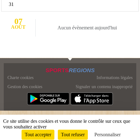
31
07
AOÛT
Aucun évènement aujourd'hui
SPORTS
REGIONS
Charte cookies
Informations légales
Gestion des cookies
Signaler un contenu inapproprié
Ce site utilise des cookies et vous donne le contrôle sur ceux que
vous souhaitez activer
Tout accepter
Tout refuser
Personnaliser
Envie de participer ?
Connexion