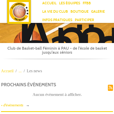
Ami
Panneau de gestion des cookies
ACCUEIL
LES ÉQUIPES
FFBB
Laï
LA VIE DU CLUB
BOUTIQUE
GALERIE
Jea
INFOS PRATIQUES
PARTICIPER
Sar
Club de Basket-ball Féminin à PAU - de l'école de basket
jusqu'aux séniors
Accueil
Les news
PROCHAINS ÉVÉNEMENTS
Aucun évènement à afficher.
+ d'évènements