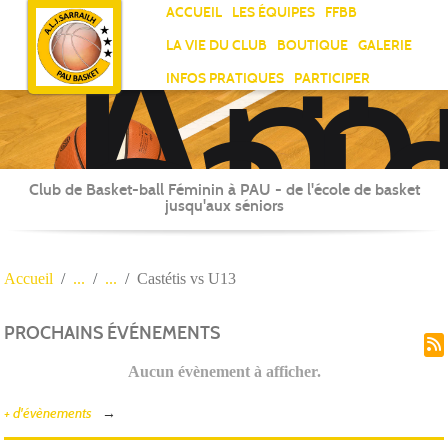
Ami
Panneau de gestion des cookies
ACCUEIL
LES ÉQUIPES
FFBB
Laï
LA VIE DU CLUB
BOUTIQUE
GALERIE
Jea
INFOS PRATIQUES
PARTICIPER
Sar
Club de Basket-ball Féminin à PAU - de l'école de basket
jusqu'aux séniors
Accueil
Castétis vs U13
PROCHAINS ÉVÉNEMENTS
Aucun évènement à afficher.
+ d'évènements