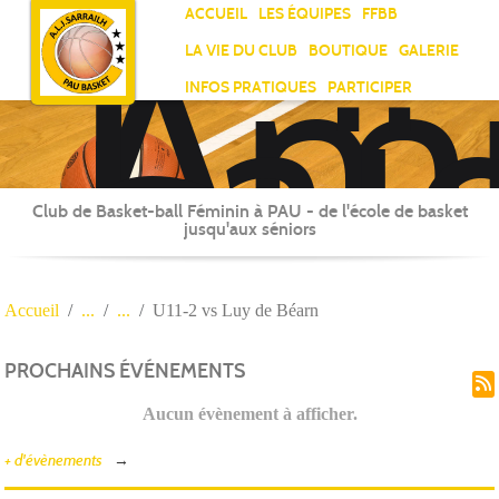
Ami
Panneau de gestion des cookies
ACCUEIL
LES ÉQUIPES
FFBB
Laï
LA VIE DU CLUB
BOUTIQUE
GALERIE
Jea
INFOS PRATIQUES
PARTICIPER
Sar
Club de Basket-ball Féminin à PAU - de l'école de basket
jusqu'aux séniors
Accueil
U11-2 vs Luy de Béarn
PROCHAINS ÉVÉNEMENTS
Aucun évènement à afficher.
+ d'évènements