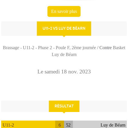
En savoir plus
U11-2 VS LUY DE BÉARN
Brassage - U11-2 - Phase 2 - Poule F, 2ème journée
/ Contre
Basket
Luy de Béarn
Le
samedi
18
nov.
2023
RÉSULTAT
U11-2
6
52
Luy de Béarn