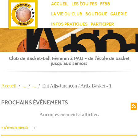
Ami
Panneau de gestion des cookies
ACCUEIL
LES ÉQUIPES
FFBB
Laï
LA VIE DU CLUB
BOUTIQUE
GALERIE
Jea
INFOS PRATIQUES
PARTICIPER
Sar
Club de Basket-ball Féminin à PAU - de l'école de basket
jusqu'aux séniors
Accueil
Ent Aljs-Jurançon / Artix Basket - 1
PROCHAINS ÉVÉNEMENTS
Aucun évènement à afficher.
+ d'évènements