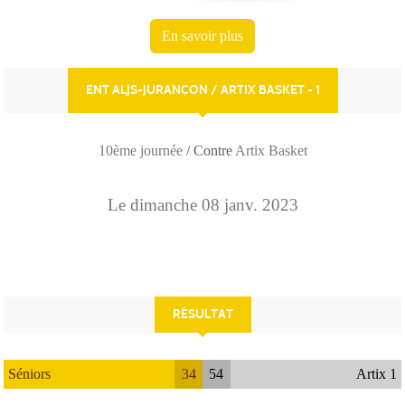
En savoir plus
ENT ALJS-JURANÇON / ARTIX BASKET - 1
10ème journée
/ Contre
Artix Basket
Le
dimanche
08
janv.
2023
RÉSULTAT
Séniors
34
54
Artix 1