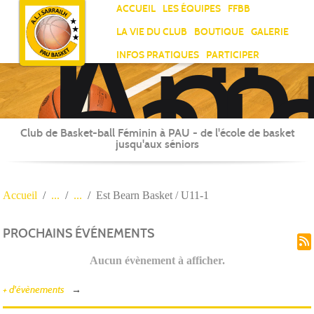
Ami
Panneau de gestion des cookies
ACCUEIL
LES ÉQUIPES
FFBB
Laï
LA VIE DU CLUB
BOUTIQUE
GALERIE
Jea
INFOS PRATIQUES
PARTICIPER
Sar
Club de Basket-ball Féminin à PAU - de l'école de basket
jusqu'aux séniors
Accueil
Est Bearn Basket / U11-1
PROCHAINS ÉVÉNEMENTS
Aucun évènement à afficher.
+ d'évènements