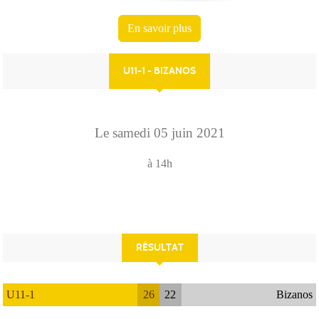
En savoir plus
U11-1 - BIZANOS
Le
samedi
05
juin
2021
à 14h
RÉSULTAT
U11-1
26
22
Bizanos