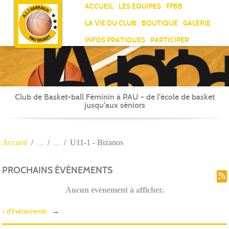
Ami
Panneau de gestion des cookies
ACCUEIL
LES ÉQUIPES
FFBB
Laï
LA VIE DU CLUB
BOUTIQUE
GALERIE
Jea
INFOS PRATIQUES
PARTICIPER
Sar
Club de Basket-ball Féminin à PAU - de l'école de basket
jusqu'aux séniors
Accueil
U11-1 - Bizanos
PROCHAINS ÉVÉNEMENTS
Aucun évènement à afficher.
+ d'évènements