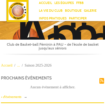
Ami
Panneau de gestion des cookies
ACCUEIL
LES ÉQUIPES
FFBB
Laï
LA VIE DU CLUB
BOUTIQUE
GALERIE
Jea
INFOS PRATIQUES
PARTICIPER
Sar
Club de Basket-ball Féminin à PAU - de l'école de basket
jusqu'aux séniors
Accueil
Saison 2025-2026
PROCHAINS ÉVÉNEMENTS
Aucun évènement à afficher.
+ d'évènements