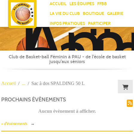
Ami
Panneau de gestion des cookies
ACCUEIL
LES ÉQUIPES
FFBB
Laï
LA VIE DU CLUB
BOUTIQUE
GALERIE
Jea
INFOS PRATIQUES
PARTICIPER
Sar
Club de Basket-ball Féminin à PAU - de l'école de basket
jusqu'aux séniors
Accueil
Sac à dos SPALDING 50 L
PROCHAINS ÉVÉNEMENTS
Aucun évènement à afficher.
+ d'évènements