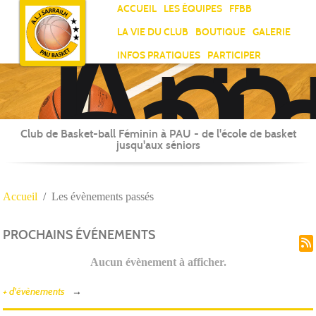
Ami
Panneau de gestion des cookies
ACCUEIL
LES ÉQUIPES
FFBB
Laï
LA VIE DU CLUB
BOUTIQUE
GALERIE
Jea
INFOS PRATIQUES
PARTICIPER
Sar
Club de Basket-ball Féminin à PAU - de l'école de basket
jusqu'aux séniors
Accueil
Les évènements passés
PROCHAINS ÉVÉNEMENTS
Aucun évènement à afficher.
+ d'évènements