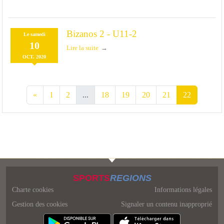
Bizanos 2 - U11-2
Le
samedi
10
Lire la suite
OCT.
2020
«
1
2
...
18
19
20
21
22
SPORTS
REGIONS
Charte cookies
Informations légales
Gestion des cookies
Signaler un contenu inapproprié